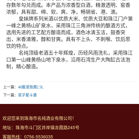
存数年勾兑而成。本产品为浓香型白酒，精澈透明、窑香
浓郁，具有甜、绵、软、爽、净，畅销省、港、澳。
皇妹牌系列米酒以优质大米、优质大豆和珠江门户第
一峰之黄杨山矿泉水，采用珠江三角洲传统的酿酒方式，
选用先进的工艺配方酿造而成，酒色冰清玉洁，鼓香突
出，米香清雅，醇和甘爽。具有不上头、不刺喉、饮后思
饮的特点。
名纯顶级老酒五十年辉煌，历经风雨洗礼，采用珠江
口第一山峰黄杨山地下泉水，沿用石湾生产大陶缸古法泡
制，精心酿造。
上一篇：
40度浸泡酒2.5L
下一篇：
双子星斗酒
欢迎您来到珠海市名纯酒业有限公司！
地址：珠海市斗门区井岸镇龙霞路245号
客服热线：0756-5536035