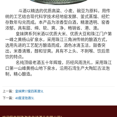
斗酒以精选的优质高粱、小麦、碗豆为原料，用传
统的工艺结合现代科学技术经地窑发酵、釜式蒸馏、经贮
存数年勾兑而成。本产品为浓香型白酒，精澈透明、窑香
浓郁，具有甜、绵、软、爽、净，畅销省、港、澳。
皇妹牌系列米酒以优质大米、优质大豆和珠江门户第
一峰之黄杨山矿泉水，采用珠江三角洲传统的酿酒方式，
选用先进的工艺配方酿造而成，酒色冰清玉洁，鼓香突
出，米香清雅，醇和甘爽。具有不上头、不刺喉、饮后思
饮的特点。
名纯顶级老酒五十年辉煌，历经风雨洗礼，采用珠江
口第一山峰黄杨山地下泉水，沿用石湾生产大陶缸古法泡
制，精心酿造。
上一篇：
皇妹牌57度四蒸酒5L
下一篇：
40度浸泡酒5L